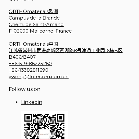
ORTHOmaterials欧洲
Campus de la Brande
Chem. de Saint-Amand
F-03600 Malicorne, France
ORTHOmaterials中国
江苏省常州市武进高新区西湖路8号津通工业园16栋B区
B406/B407
+86-519-86225260
+86-13382811690
yweng@forecreu.com.cn
Follow us on
Linkedin